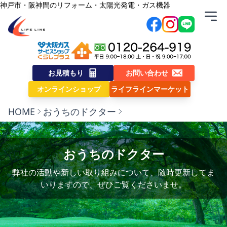
内容をスキップ
神戸市・阪神間のリフォーム・太陽光発電・ガス機器
株式会社ライフライン
お見積もり
お問い合わせ
オンラインショップ
ライフラインマーケット
HOME
おうちのドクター
おうちのドクター
弊社の活動や新しい取り組みについて、随時更新してま
いりますので、ぜひご覧くださいませ。