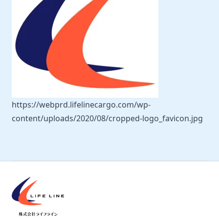
https://webprd.lifelinecargo.com/wp-
content/uploads/2020/08/cropped-logo_favicon.jpg