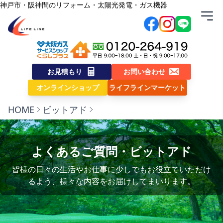
内容をスキップ
神戸市・阪神間のリフォーム・太陽光発電・ガス機器
株式会社ライフライン
お見積もり
お問い合わせ
オンラインショップ
ライフラインマーケット
HOME
ビットアド
よくあるご質問・ビットアド
皆様の日々の生活やお仕事に少しでもお役立ていただけ
るよう、様々な内容をお届けしてまいります。