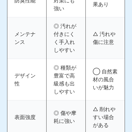
防臭性能
対策にも
果あり
強い
◎ 汚れが
メンテナ
付きにく
△ 汚れや
ンス
く手入れ
傷に注意
しやすい
◎ 種類が
◯ 自然素
デザイン
豊富で高
材の風合
性
級感も出
いが魅力
しやすい
△ 削れや
◎ 傷や摩
表面強度
すい場合
耗に強い
がある