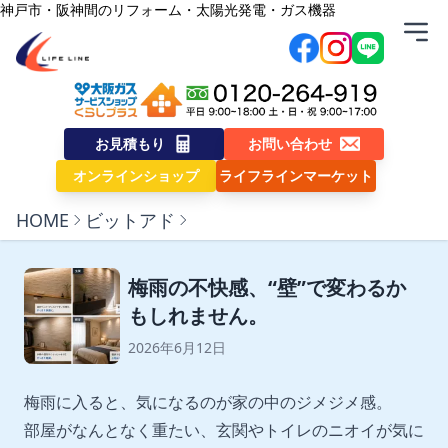
内容をスキップ
神戸市・阪神間のリフォーム・太陽光発電・ガス機器
株式会社ライフライン
お見積もり
お問い合わせ
オンラインショップ
ライフラインマーケット
HOME
ビットアド
梅雨の不快感、“壁”で変わるか
もしれません。
2026年6月12日
梅雨に入ると、気になるのが家の中のジメジメ感。
部屋がなんとなく重たい、玄関やトイレのニオイが気に