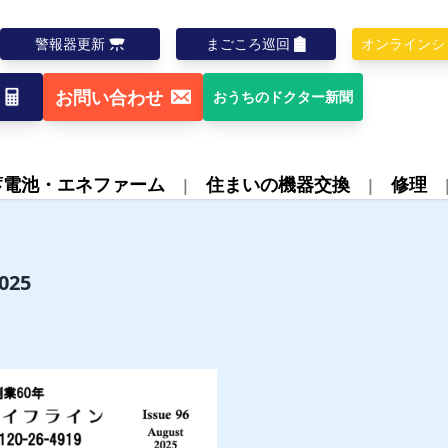
警報器更新
まごころ巡回
オンラインシ
お問い合わせ
おうちのドクター新聞
蓄電池・エネファーム
住まいの機器交換
修理
25