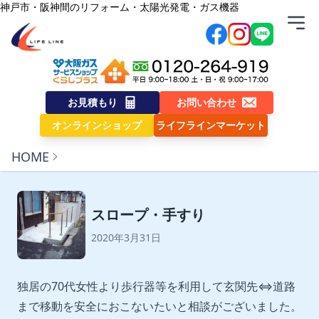
内容をスキップ
神戸市・阪神間のリフォーム・太陽光発電・ガス機器
株式会社ライフライン
お見積もり
お問い合わせ
オンラインショップ
ライフラインマーケット
HOME
スロープ・手すり
2020年3月31日
独居の70代女性より歩行器等を利用して玄関先⇔道路
まで移動を安全におこないたいと相談がございました。