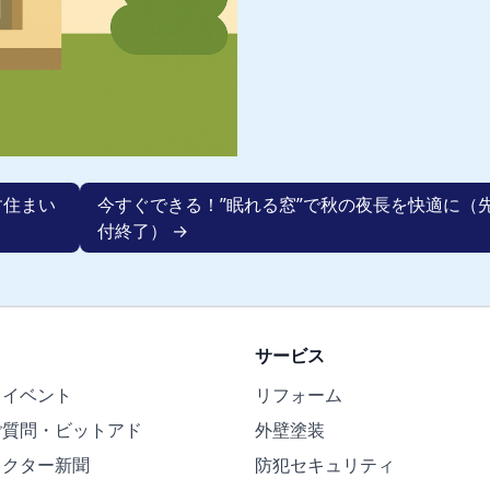
す住まい
今すぐできる！”眠れる窓”で秋の夜長を快適に（
付終了） →
サービス
・イベント
リフォーム
ご質問・ビットアド
外壁塗装
ドクター新聞
防犯セキュリティ