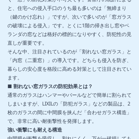
と、住宅への侵入手口のうち最も多いのは「無締まり
（鍵のかけ忘れ）」ですが、次いで多いのが「窓ガラス
の破壊による侵入」です。とくに1階の掃き出し窓やベ
ランダの窓などは格好の標的になりやすく、防犯性の見
直しが重要です。
そんな中、注目されているのが「割れない窓ガラス」と
「内窓（二重窓）」の導入です。どちらも侵入を防ぎ、
暮らしの安心度を格段に高める対策として注目されてい
ます。
■ 割れない窓ガラスの防犯効果とは？
通常のガラスはハンマーやバールなどで簡単に割られて
しまいますが、LIXILの「防犯ガラス」などの製品は、2
枚のガラスの間に中間膜を挟んだ「合わせガラス構造」
で、非常に高い耐衝撃性を発揮します。
強い衝撃にも耐える構造
中間膜が衝撃を吸収し、割れにくく、万が一破損しても