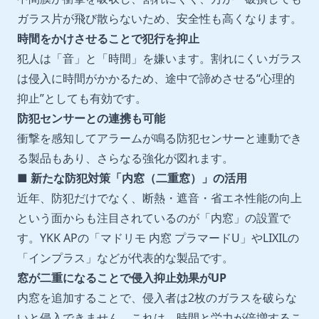
ガラス片が飛び散らないため、安全性も高くなります。
時間をかけさせることで犯行を抑止
犯人は「音」と「時間」を嫌います。割れにくいガラス
は侵入に時間がかかるため、途中で諦めさせる“心理的
抑止”としても有効です。
防犯センサーとの連携も可能
衝撃を感知してアラームが鳴る防犯センサーと連動でき
る製品もあり、さらなる強化が図れます。
■ 新たな防犯対策「内窓（二重窓）」の活用
近年、防犯だけでなく、断熱・遮音・省エネ性能の向上
という面からも注目されているのが「内窓」の設置で
す。YKK APの「マドリモ 内窓 プラマードU」やLIXILの
「インプラス」などが代表的な製品です。
窓が二重になることで侵入抑止効果が
UP
内窓を追加することで、侵入者は2枚のガラスを破らな
いと侵入できません。これは、時間と労力が倍増するこ