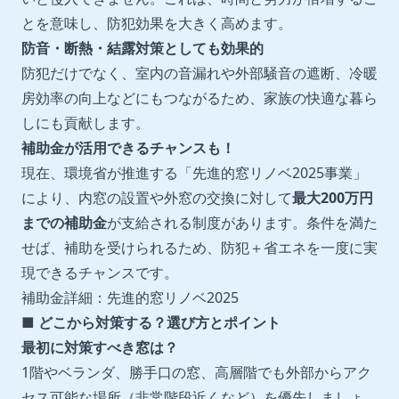
とを意味し、防犯効果を大きく高めます。
防音・断熱・結露対策としても効果的
防犯だけでなく、室内の音漏れや外部騒音の遮断、冷暖
房効率の向上などにもつながるため、家族の快適な暮ら
しにも貢献します。
補助金が活用できるチャンスも！
現在、環境省が推進する「先進的窓リノベ2025事業」
により、内窓の設置や外窓の交換に対して
最大
200
万円
までの補助金
が支給される制度があります。条件を満た
せば、補助を受けられるため、防犯＋省エネを一度に実
現できるチャンスです。
補助金詳細：
先進的窓リノベ
2025
■ どこから対策する？選び方とポイント
最初に対策すべき窓は？
1階やベランダ、勝手口の窓、高層階でも外部からアク
セス可能な場所（非常階段近くなど）を優先しましょ