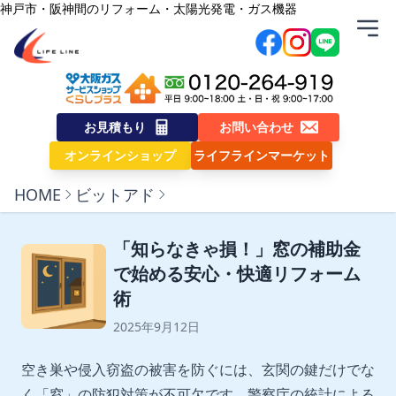
内容をスキップ
神戸市・阪神間のリフォーム・太陽光発電・ガス機器
株式会社ライフライン
お見積もり
お問い合わせ
オンラインショップ
ライフラインマーケット
HOME
ビットアド
「知らなきゃ損！」窓の補助金
で始める安心・快適リフォーム
術
2025年9月12日
空き巣や侵入窃盗の被害を防ぐには、玄関の鍵だけでな
く「窓」の防犯対策が不可欠です。警察庁の統計による