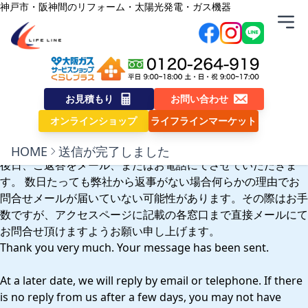
内容をスキップ
神戸市・阪神間のリフォーム・太陽光発電・ガス機器
株式会社ライフライン
送信が完了しました
お見積もり
お問い合わせ
ありがとうございます。
オンラインショップ
ライフラインマーケット
メッセージは送信されました。
HOME
送信が完了しました
後日、ご返答をメール、またはお電話にてさせていただきま
す。 数日たっても弊社から返事がない場合何らかの理由でお
問合せメールが届いていない可能性があります。その際はお手
数ですが、アクセスページに記載の各窓口まで直接メールにて
お問合せ頂けますようお願い申し上げます。
Thank you very much. Your message has been sent.
At a later date, we will reply by email or telephone. If there
is no reply from us after a few days, you may not have